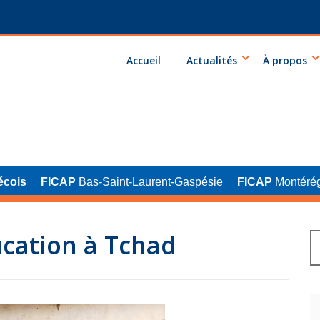
Accueil
Actualités
À propos
écois
FICAP
Bas-Saint-Laurent-Gaspésie
FICAP
Montérég
ucation à Tchad