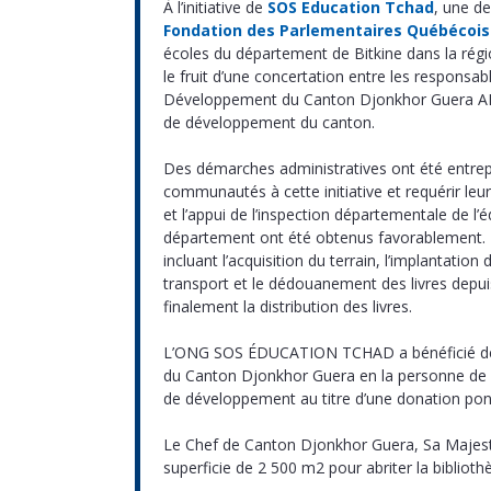
À l’initiative de
SOS Education Tchad
, une de
Fondation des Parlementaires Québécois
écoles du département de Bitkine dans la régio
le fruit d’une concertation entre les responsa
Développement du Canton Djonkhor Guera AD
de développement du canton.
Des démarches administratives ont été entrepr
communautés à cette initiative et requérir leur
et l’appui de l’inspection départementale de l’
département ont été obtenus favorablement. L
incluant l’acquisition du terrain, l’implantatio
transport et le dédouanement des livres depuis
finalement la distribution des livres.
L’ONG SOS ÉDUCATION TCHAD a bénéficié de l’
du Canton Djonkhor Guera en la personne de M
de développement au titre d’une donation ponc
Le Chef de Canton Djonkhor Guera, Sa Majesté
superficie de 2 500 m2 pour abriter la biblio