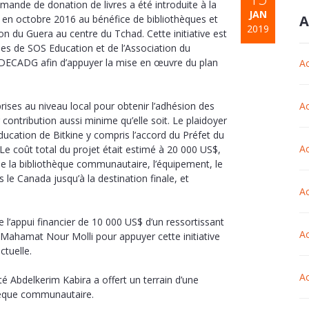
mande de donation de livres a été introduite à la
JAN
A
en octobre 2016 au bénéfice de bibliothèques et
2019
n du Guera au centre du Tchad. Cette initiative est
bles de SOS Education et de l’Association du
ECADG afin d’appuyer la mise en œuvre du plan
Ac
ises au niveau local pour obtenir l’adhésion des
Ac
 contribution aussi minime qu’elle soit. Le plaidoyer
éducation de Bitkine y compris l’accord du Préfet du
Ac
e coût total du projet était estimé à 20 000 US$,
n de la bibliothèque communautaire, l’équipement, le
 le Canada jusqu’à la destination finale, et
Ac
appui financier de 10 000 US$ d’un ressortissant
Ac
ahamat Nour Molli pour appuyer cette initiative
tuelle.
Ac
 Abdelkerim Kabira a offert un terrain d’une
thèque communautaire.