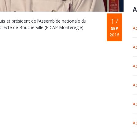
A
17
s et président de l’Assemblée nationale du
collecte de Boucherville (FICAP Montérégie)
Ac
SEP
2016
Ac
Ac
Ac
Ac
Ac