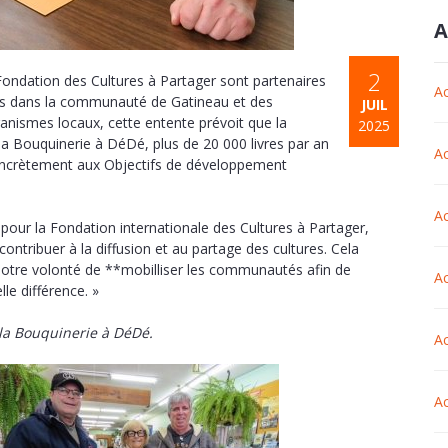
A
2
Fondation des Cultures à Partager sont partenaires
Ac
bués dans la communauté de Gatineau et des
JUIL
anismes locaux, cette entente prévoit que la
2025
a Bouquinerie à DéDé, plus de 20 000 livres par an
Ac
 concrètement aux Objectifs de développement
Ac
our la Fondation internationale des Cultures à Partager,
 contribuer à la diffusion et au partage des cultures. Cela
 notre volonté de **mobilliser les communautés afin de
Ac
lle différence. »
 la Bouquinerie à DéDé.
Ac
Ac