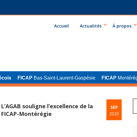
Accueil
Actualités
À propos
écois
FICAP
Bas-Saint-Laurent-Gaspésie
FICAP
Montérég
L’AGAB souligne l’excellence de la
SEP
FICAP-Montérégie
2020