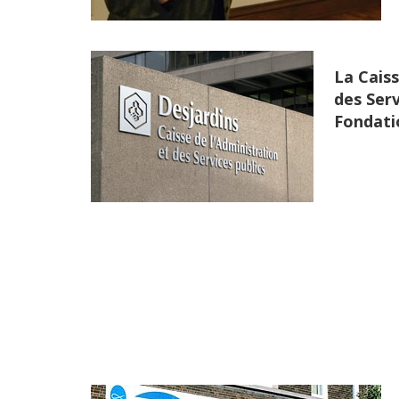
La Caiss
des Serv
Fondati
Lire +