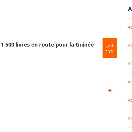
A
Ac
1 500 livres en route pour la Guinée
Ac
JUIL
2020
Ac
Ac
Ac
Ac