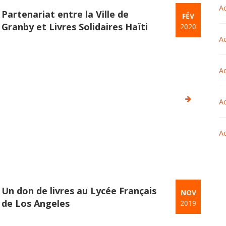
Ac
Partenariat entre la Ville de
FÉV
Granby et Livres Solidaires Haïti
2020
Ac
Ac
Ac
Ac
Un don de livres au Lycée Français
NOV
de Los Angeles
2019