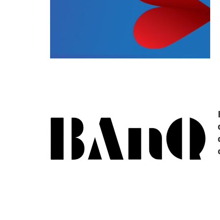
Lire +
Lire +